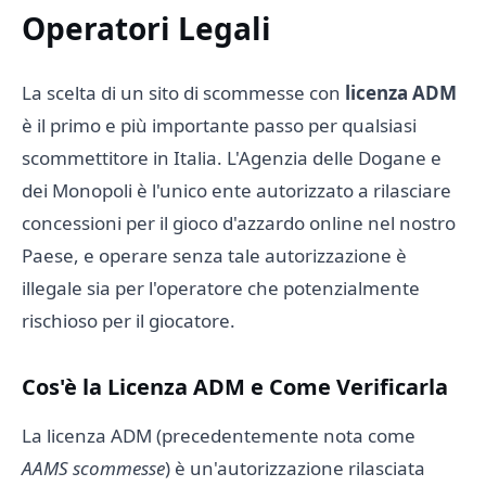
Operatori Legali
La scelta di un sito di scommesse con
licenza ADM
è il primo e più importante passo per qualsiasi
scommettitore in Italia. L'Agenzia delle Dogane e
dei Monopoli è l'unico ente autorizzato a rilasciare
concessioni per il gioco d'azzardo online nel nostro
Paese, e operare senza tale autorizzazione è
illegale sia per l'operatore che potenzialmente
rischioso per il giocatore.
Cos'è la Licenza ADM e Come Verificarla
La licenza ADM (precedentemente nota come
AAMS scommesse
) è un'autorizzazione rilasciata