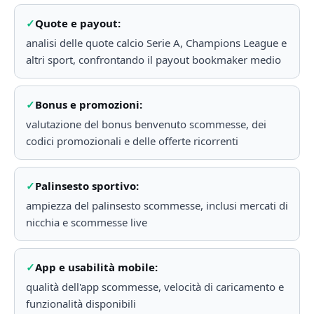
Quote e payout:
analisi delle quote calcio Serie A, Champions League e
altri sport, confrontando il payout bookmaker medio
Bonus e promozioni:
valutazione del bonus benvenuto scommesse, dei
codici promozionali e delle offerte ricorrenti
Palinsesto sportivo:
ampiezza del palinsesto scommesse, inclusi mercati di
nicchia e scommesse live
App e usabilità mobile:
qualità dell'app scommesse, velocità di caricamento e
funzionalità disponibili