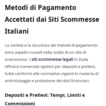
Metodi di Pagamento
Accettati dai Siti Scommesse
Italiani
La varietà e la sicurezza dei metodi di pagamento
sono aspetti cruciali nella scelta di un sito di
scommesse. I
siti scommesse legali
in Italia
offrono numerose opzioni per depositi e prelievi,
tutte conformi alle normative vigenti in materia di
antiriciclaggio e protezione dei dati finanziari.
Depositi e Prelievi: Tempi, Limiti e
Commissioni