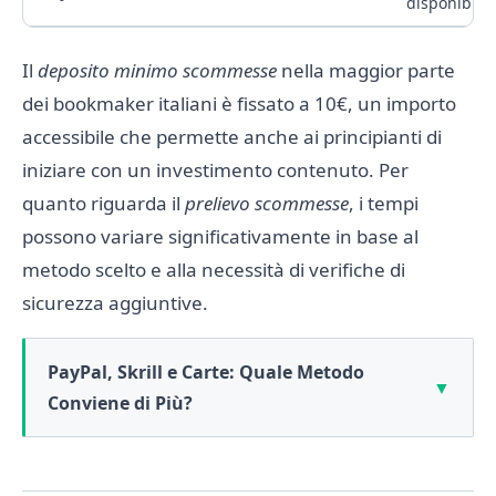
disponibile
Il
deposito minimo scommesse
nella maggior parte
dei bookmaker italiani è fissato a 10€, un importo
accessibile che permette anche ai principianti di
iniziare con un investimento contenuto. Per
quanto riguarda il
prelievo scommesse
, i tempi
possono variare significativamente in base al
metodo scelto e alla necessità di verifiche di
sicurezza aggiuntive.
PayPal, Skrill e Carte: Quale Metodo
▼
Conviene di Più?