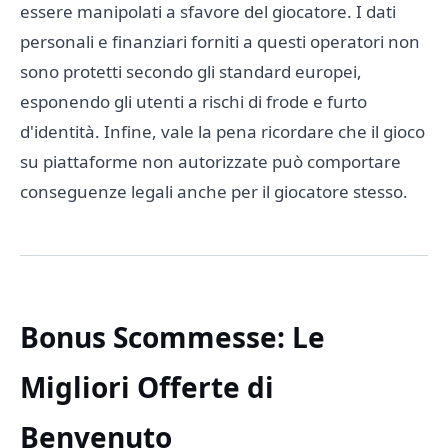
essere manipolati a sfavore del giocatore. I dati
personali e finanziari forniti a questi operatori non
sono protetti secondo gli standard europei,
esponendo gli utenti a rischi di frode e furto
d'identità. Infine, vale la pena ricordare che il gioco
su piattaforme non autorizzate può comportare
conseguenze legali anche per il giocatore stesso.
Bonus Scommesse: Le
Migliori Offerte di
Benvenuto