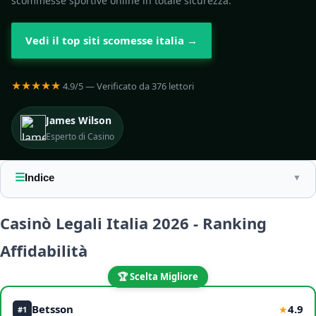
scommesse sportive online in totale sicurezza.
Vedi il top siti scomesse italia →
★★★★★
4.9/5 — Verificato da 376 lettori
James Wilson
Esperto di Casino
☰
Indice
▼
Casinò Legali Italia 2026 - Ranking
Affidabilità
🏆 Scelta Migliore
Betsson
4.9
★
#1