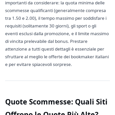
importanti da considerare: la quota minima delle
scommesse qualificanti (generalmente compresa
tra 1.50 e 2.00), il tempo massimo per soddisfare i
requisiti (solitamente 30 giorni), gli sport o gli
eventi esclusi dalla promozione, e il limite massimo
di vincita prelevabile dal bonus. Prestare
attenzione a tutti questi dettagli è essenziale per
sfruttare al meglio le offerte dei bookmaker italiani
e per evitare spiacevoli sorprese.
Quote Scommesse: Quali Siti
Offrono le Quote Più Alte?