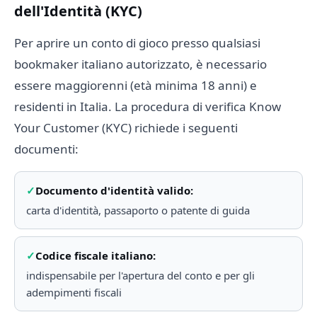
dell'Identità (KYC)
Per aprire un conto di gioco presso qualsiasi
bookmaker italiano autorizzato, è necessario
essere maggiorenni (età minima 18 anni) e
residenti in Italia. La procedura di verifica Know
Your Customer (KYC) richiede i seguenti
documenti:
Documento d'identità valido:
carta d'identità, passaporto o patente di guida
Codice fiscale italiano:
indispensabile per l'apertura del conto e per gli
adempimenti fiscali