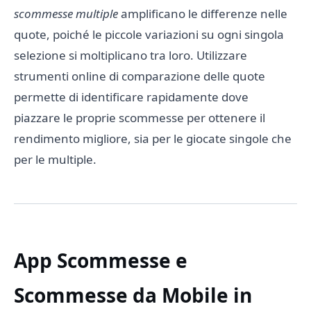
scommesse multiple
amplificano le differenze nelle
quote, poiché le piccole variazioni su ogni singola
selezione si moltiplicano tra loro. Utilizzare
strumenti online di comparazione delle quote
permette di identificare rapidamente dove
piazzare le proprie scommesse per ottenere il
rendimento migliore, sia per le giocate singole che
per le multiple.
App Scommesse e
Scommesse da Mobile in