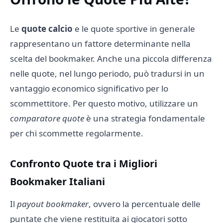
Le
quote calcio
e le quote sportive in generale
rappresentano un fattore determinante nella
scelta del bookmaker. Anche una piccola differenza
nelle quote, nel lungo periodo, può tradursi in un
vantaggio economico significativo per lo
scommettitore. Per questo motivo, utilizzare un
comparatore quote
è una strategia fondamentale
per chi scommette regolarmente.
Confronto Quote tra i Migliori
Bookmaker Italiani
Il
payout bookmaker
, ovvero la percentuale delle
puntate che viene restituita ai giocatori sotto