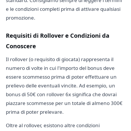
standard. Consigliamo sempre di leggere i termini
e le condizioni completi prima di attivare qualsiasi
promozione.
Requisiti di Rollover e Condizioni da
Conoscere
Il rollover (o requisito di giocata) rappresenta il
numero di volte in cui l'importo del bonus deve
essere scommesso prima di poter effettuare un
prelievo delle eventuali vincite. Ad esempio, un
bonus di 50€ con rollover 6x significa che dovrai
piazzare scommesse per un totale di almeno 300€
prima di poter prelevare.
Oltre al rollover, esistono altre condizioni