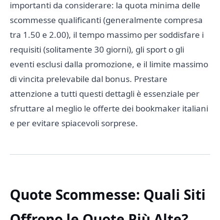
importanti da considerare: la quota minima delle
scommesse qualificanti (generalmente compresa
tra 1.50 e 2.00), il tempo massimo per soddisfare i
requisiti (solitamente 30 giorni), gli sport o gli
eventi esclusi dalla promozione, e il limite massimo
di vincita prelevabile dal bonus. Prestare
attenzione a tutti questi dettagli è essenziale per
sfruttare al meglio le offerte dei bookmaker italiani
e per evitare spiacevoli sorprese.
Quote Scommesse: Quali Siti
Offrono le Quote Più Alte?