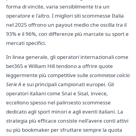
forma di vincite, varia sensibilmente tra un
operatore e l'altro. I migliori siti scommesse Italia
nel 2025 offrono un payout medio che oscilla tra il
93% e il 96%, con differenze più marcate su sport e
mercati specifici.
In linea generale, gli operatori internazionali come
bet365 e William Hill tendono a offrire quote
leggermente più competitive sulle
scommesse calcio
Serie A
e sui principali campionati europei. Gli
operatori italiani come Snai e Sisal, invece,
eccellono spesso nel palinsesto scommesse
dedicato agli sport minori e agli eventi italiani. La
strategia più efficace consiste nell'avere conti attivi
su più bookmaker per sfruttare sempre la quota