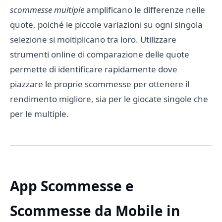
scommesse multiple
amplificano le differenze nelle
quote, poiché le piccole variazioni su ogni singola
selezione si moltiplicano tra loro. Utilizzare
strumenti online di comparazione delle quote
permette di identificare rapidamente dove
piazzare le proprie scommesse per ottenere il
rendimento migliore, sia per le giocate singole che
per le multiple.
App Scommesse e
Scommesse da Mobile in