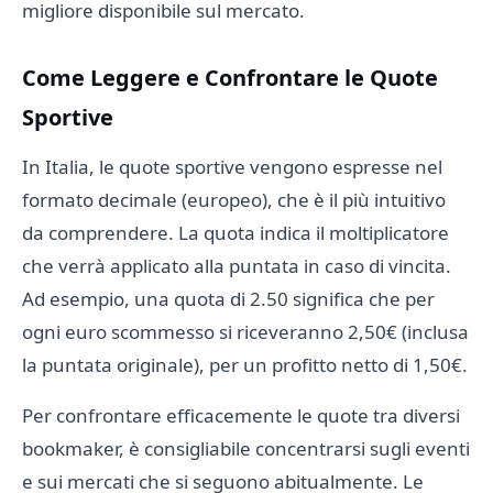
migliore disponibile sul mercato.
Come Leggere e Confrontare le Quote
Sportive
In Italia, le quote sportive vengono espresse nel
formato decimale (europeo), che è il più intuitivo
da comprendere. La quota indica il moltiplicatore
che verrà applicato alla puntata in caso di vincita.
Ad esempio, una quota di 2.50 significa che per
ogni euro scommesso si riceveranno 2,50€ (inclusa
la puntata originale), per un profitto netto di 1,50€.
Per confrontare efficacemente le quote tra diversi
bookmaker, è consigliabile concentrarsi sugli eventi
e sui mercati che si seguono abitualmente. Le