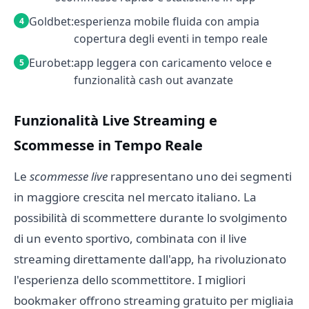
Goldbet:
esperienza mobile fluida con ampia
copertura degli eventi in tempo reale
Eurobet:
app leggera con caricamento veloce e
funzionalità cash out avanzate
Funzionalità Live Streaming e
Scommesse in Tempo Reale
Le
scommesse live
rappresentano uno dei segmenti
in maggiore crescita nel mercato italiano. La
possibilità di scommettere durante lo svolgimento
di un evento sportivo, combinata con il live
streaming direttamente dall'app, ha rivoluzionato
l'esperienza dello scommettitore. I migliori
bookmaker offrono streaming gratuito per migliaia