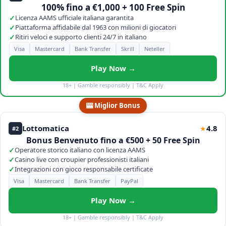
100% fino a €1,000 + 100 Free Spin
✓
Licenza AAMS ufficiale italiana garantita
✓
Piattaforma affidabile dal 1963 con milioni di giocatori
✓
Ritiri veloci e supporto clienti 24/7 in italiano
Visa
Mastercard
Bank Transfer
Skrill
Neteller
Play Now →
18+ | Gamble responsibly | T&C Apply
🎰 Miglior Bonus
Lottomatica
4.8
★
#2
Bonus Benvenuto fino a €500 + 50 Free Spin
✓
Operatore storico italiano con licenza AAMS
✓
Casino live con croupier professionisti italiani
✓
Integrazioni con gioco responsabile certificate
Visa
Mastercard
Bank Transfer
PayPal
Play Now →
18+ | Gamble responsibly | T&C Apply