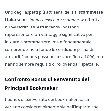
Uno degli aspetti più attraenti dei
siti scommesse
Italia
sono i
bonus benvenuto scommesse
offerti ai
nuovi iscritti. Questi incentivi possono
rappresentare un vantaggio significativo per
iniziare a scommettere, ma è fondamentale
comprenderne a fondo le condizioni prima di
attivarli. I bonus possono arrivare fino a 100€, ma
hanno sempre requisiti di rollover da rispettare.
Confronto Bonus di Benvenuto dei
Principali Bookmaker
I bonus di benvenuto dei bookmaker italiani
variano considerevolmente sia nell'importo che