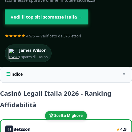
scommesse sportive online in totale sicurezza.
Vedi il top siti scomesse italia →
★★★★★
4.9/5 — Verificato da 376 lettori
James Wilson
Esperto di Casino
☰
Indice
▼
Casinò Legali Italia 2026 - Ranking
Affidabilità
🏆 Scelta Migliore
Betsson
4.9
★
#1