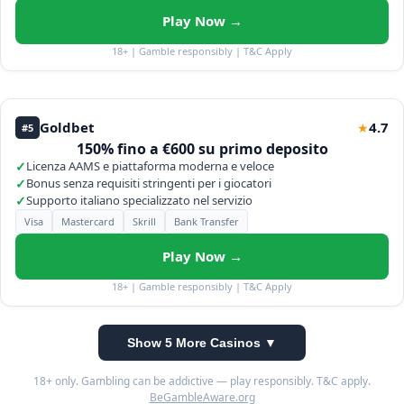
Play Now →
18+ | Gamble responsibly | T&C Apply
Goldbet
4.7
★
#5
150% fino a €600 su primo deposito
✓
Licenza AAMS e piattaforma moderna e veloce
✓
Bonus senza requisiti stringenti per i giocatori
✓
Supporto italiano specializzato nel servizio
Visa
Mastercard
Skrill
Bank Transfer
Play Now →
18+ | Gamble responsibly | T&C Apply
Show 5 More Casinos ▼
18+ only. Gambling can be addictive — play responsibly. T&C apply.
BeGambleAware.org