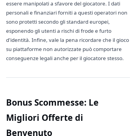
essere manipolati a sfavore del giocatore. I dati
personali e finanziari forniti a questi operatori non
sono protetti secondo gli standard europei,
esponendo gli utenti a rischi di frode e furto
d'identità. Infine, vale la pena ricordare che il gioco
su piattaforme non autorizzate può comportare
conseguenze legali anche per il giocatore stesso.
Bonus Scommesse: Le
Migliori Offerte di
Benvenuto