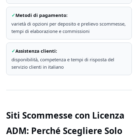
Metodi di pagamento:
varietà di opzioni per deposito e prelievo scommesse,
tempi di elaborazione e commissioni
Assistenza clienti:
disponibilità, competenza e tempi di risposta del
servizio clienti in italiano
Siti Scommesse con Licenza
ADM: Perché Scegliere Solo