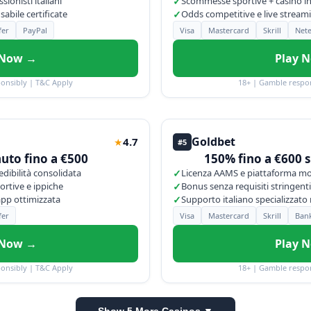
sionisti italiani
✓
Scommesse sportive + casino i
abile certificate
✓
Odds competitive e live stream
fer
PayPal
Visa
Mastercard
Skrill
Nete
 Now →
Play 
onsibly | T&C Apply
18+ | Gamble respo
Goldbet
4.7
★
#5
uto fino a €500
150% fino a €600 
edibilità consolidata
✓
Licenza AAMS e piattaforma mo
tive e ippiche
✓
Bonus senza requisiti stringenti 
 app ottimizzata
✓
Supporto italiano specializzato 
fer
Visa
Mastercard
Skrill
Bank
 Now →
Play 
onsibly | T&C Apply
18+ | Gamble respo