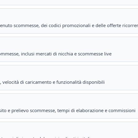
nuto scommesse, dei codici promozionali e delle offerte ricorren
ommesse, inclusi mercati di nicchia e scommesse live
 velocità di caricamento e funzionalità disponibili
osito e prelievo scommesse, tempi di elaborazione e commissioni