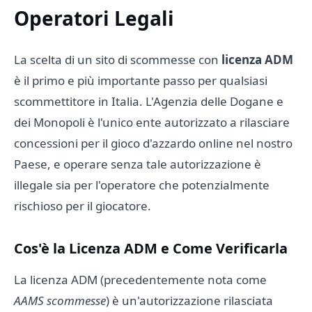
Operatori Legali
La scelta di un sito di scommesse con
licenza ADM
è il primo e più importante passo per qualsiasi
scommettitore in Italia. L'Agenzia delle Dogane e
dei Monopoli è l'unico ente autorizzato a rilasciare
concessioni per il gioco d'azzardo online nel nostro
Paese, e operare senza tale autorizzazione è
illegale sia per l'operatore che potenzialmente
rischioso per il giocatore.
Cos'è la Licenza ADM e Come Verificarla
La licenza ADM (precedentemente nota come
AAMS scommesse
) è un'autorizzazione rilasciata