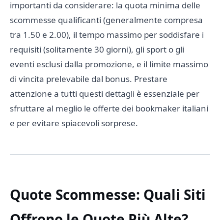
importanti da considerare: la quota minima delle
scommesse qualificanti (generalmente compresa
tra 1.50 e 2.00), il tempo massimo per soddisfare i
requisiti (solitamente 30 giorni), gli sport o gli
eventi esclusi dalla promozione, e il limite massimo
di vincita prelevabile dal bonus. Prestare
attenzione a tutti questi dettagli è essenziale per
sfruttare al meglio le offerte dei bookmaker italiani
e per evitare spiacevoli sorprese.
Quote Scommesse: Quali Siti
Offrono le Quote Più Alte?