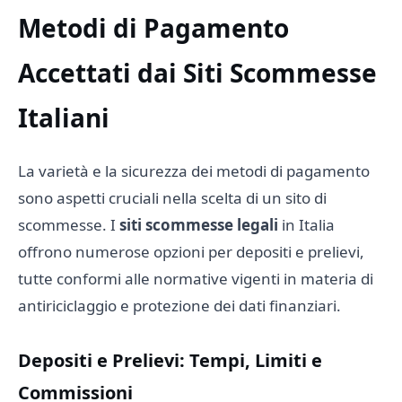
Metodi di Pagamento
Accettati dai Siti Scommesse
Italiani
La varietà e la sicurezza dei metodi di pagamento
sono aspetti cruciali nella scelta di un sito di
scommesse. I
siti scommesse legali
in Italia
offrono numerose opzioni per depositi e prelievi,
tutte conformi alle normative vigenti in materia di
antiriciclaggio e protezione dei dati finanziari.
Depositi e Prelievi: Tempi, Limiti e
Commissioni