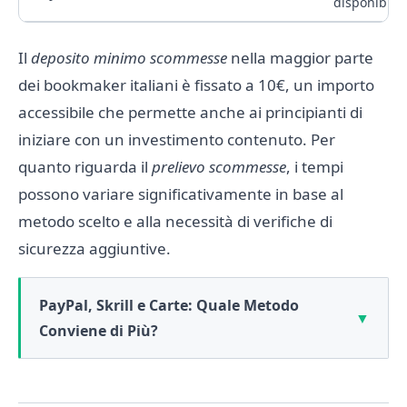
disponibile
Il
deposito minimo scommesse
nella maggior parte
dei bookmaker italiani è fissato a 10€, un importo
accessibile che permette anche ai principianti di
iniziare con un investimento contenuto. Per
quanto riguarda il
prelievo scommesse
, i tempi
possono variare significativamente in base al
metodo scelto e alla necessità di verifiche di
sicurezza aggiuntive.
PayPal, Skrill e Carte: Quale Metodo
▼
Conviene di Più?