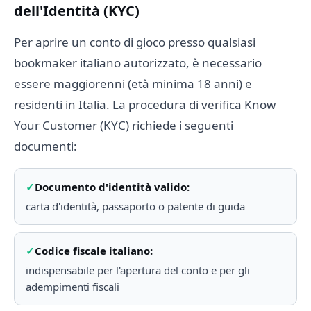
dell'Identità (KYC)
Per aprire un conto di gioco presso qualsiasi
bookmaker italiano autorizzato, è necessario
essere maggiorenni (età minima 18 anni) e
residenti in Italia. La procedura di verifica Know
Your Customer (KYC) richiede i seguenti
documenti:
Documento d'identità valido:
carta d'identità, passaporto o patente di guida
Codice fiscale italiano:
indispensabile per l'apertura del conto e per gli
adempimenti fiscali