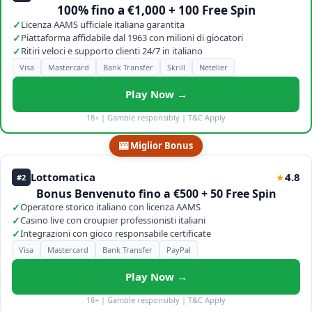
100% fino a €1,000 + 100 Free Spin
✓
Licenza AAMS ufficiale italiana garantita
✓
Piattaforma affidabile dal 1963 con milioni di giocatori
✓
Ritiri veloci e supporto clienti 24/7 in italiano
Visa
Mastercard
Bank Transfer
Skrill
Neteller
Play Now →
18+ | Gamble responsibly | T&C Apply
🎰 Miglior Bonus
Lottomatica
4.8
★
#2
Bonus Benvenuto fino a €500 + 50 Free Spin
✓
Operatore storico italiano con licenza AAMS
✓
Casino live con croupier professionisti italiani
✓
Integrazioni con gioco responsabile certificate
Visa
Mastercard
Bank Transfer
PayPal
Play Now →
18+ | Gamble responsibly | T&C Apply