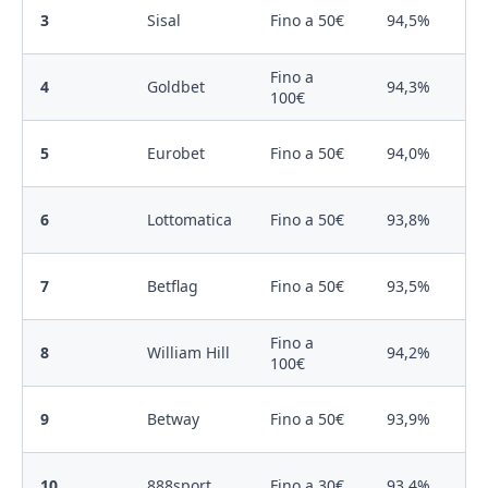
Sì
3
Sisal
Fino a 50€
94,5%
(
Fino a
Sì
4
Goldbet
94,3%
100€
(
Sì
5
Eurobet
Fino a 50€
94,0%
(
Sì
6
Lottomatica
Fino a 50€
93,8%
(
Sì
7
Betflag
Fino a 50€
93,5%
(
Fino a
Sì
8
William Hill
94,2%
100€
(
Sì
9
Betway
Fino a 50€
93,9%
(
Sì
10
888sport
Fino a 30€
93,4%