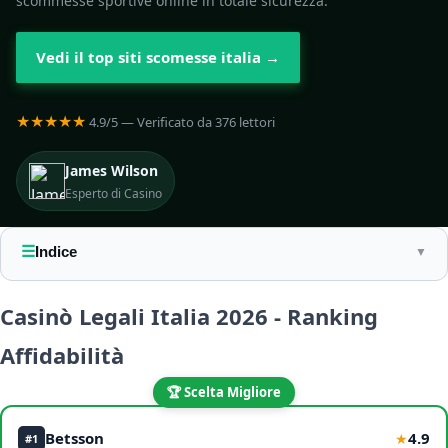
scommesse sportive online in totale sicurezza.
Vedi il top siti scomesse italia →
★★★★★
4.9/5 — Verificato da 376 lettori
James Wilson
Esperto di Casino
☰
Indice
▼
Casinò Legali Italia 2026 - Ranking
Affidabilità
🏆 Scelta Migliore
Betsson
4.9
★
#1