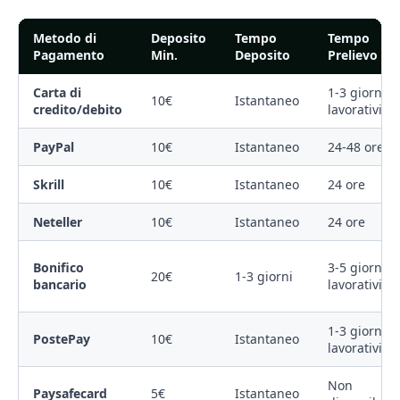
Metodo di
Deposito
Tempo
Tempo
Pagamento
Min.
Deposito
Prelievo
Carta di
1-3 giorni
10€
Istantaneo
credito/debito
lavorativi
PayPal
10€
Istantaneo
24-48 ore
Skrill
10€
Istantaneo
24 ore
Neteller
10€
Istantaneo
24 ore
Bonifico
3-5 giorni
20€
1-3 giorni
bancario
lavorativi
1-3 giorni
PostePay
10€
Istantaneo
lavorativi
Non
Paysafecard
5€
Istantaneo