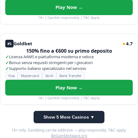
Play Now →
18+ | Gamble responsibly | T&C Apply
Goldbet
4.7
★
#5
150% fino a €600 su primo deposito
✓
Licenza AAMS e piattaforma moderna e veloce
✓
Bonus senza requisiti stringenti per i giocatori
✓
Supporto italiano specializzato nel servizio
Visa
Mastercard
Skrill
Bank Transfer
Play Now →
18+ | Gamble responsibly | T&C Apply
Show 5 More Casinos ▼
18+ only. Gambling can be addictive — play responsibly. T&C apply.
BeGambleAware.org