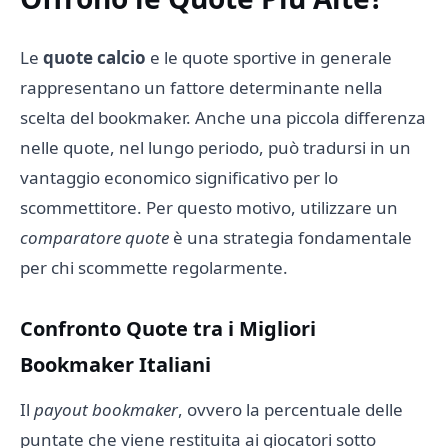
Le
quote calcio
e le quote sportive in generale
rappresentano un fattore determinante nella
scelta del bookmaker. Anche una piccola differenza
nelle quote, nel lungo periodo, può tradursi in un
vantaggio economico significativo per lo
scommettitore. Per questo motivo, utilizzare un
comparatore quote
è una strategia fondamentale
per chi scommette regolarmente.
Confronto Quote tra i Migliori
Bookmaker Italiani
Il
payout bookmaker
, ovvero la percentuale delle
puntate che viene restituita ai giocatori sotto