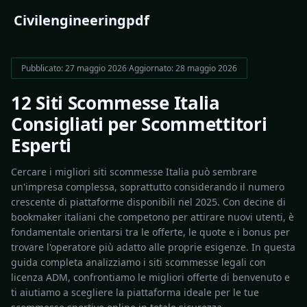
Civilengineeringpdf
Pubblicato: 27 maggio 2026
·
Aggiornato: 28 maggio 2026
12 Siti Scommesse Italia
Consigliati per Scommettitori
Esperti
Cercare i migliori siti scommesse Italia può sembrare
un'impresa complessa, soprattutto considerando il numero
crescente di piattaforme disponibili nel 2025. Con decine di
bookmaker italiani che competono per attirare nuovi utenti, è
fondamentale orientarsi tra le offerte, le quote e i bonus per
trovare l'operatore più adatto alle proprie esigenze. In questa
guida completa analizziamo i siti scommesse legali con
licenza ADM, confrontiamo le migliori offerte di benvenuto e
ti aiutiamo a scegliere la piattaforma ideale per le tue