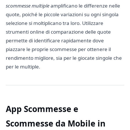
scommesse multiple
amplificano le differenze nelle
quote, poiché le piccole variazioni su ogni singola
selezione si moltiplicano tra loro. Utilizzare
strumenti online di comparazione delle quote
permette di identificare rapidamente dove
piazzare le proprie scommesse per ottenere il
rendimento migliore, sia per le giocate singole che
per le multiple.
App Scommesse e
Scommesse da Mobile in