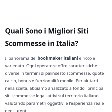
Quali Sono i Migliori Siti
Scommesse in Italia?
Il panorama dei
bookmaker italiani
è ricco e
variegato. Ogni operatore offre caratteristiche
diverse in termini di palinsesto scommesse, quote
calcio, bonus e funzionalità mobile. Per aiutarti
nella scelta, abbiamo analizzato a fondo i principali
siti scommesse legali attivi sul territorio italiano,
valutando parametri oggettivi e l'esperienza reale
degli utenti.