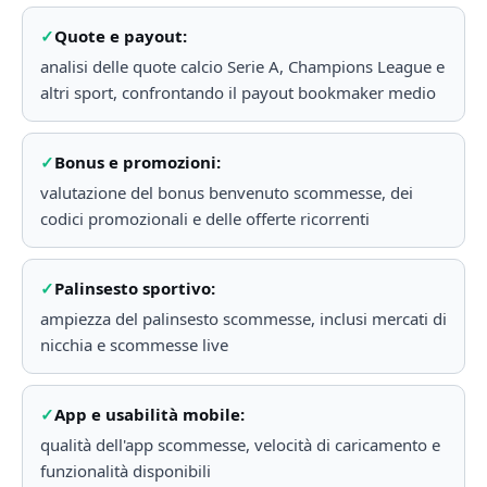
Quote e payout:
analisi delle quote calcio Serie A, Champions League e
altri sport, confrontando il payout bookmaker medio
Bonus e promozioni:
valutazione del bonus benvenuto scommesse, dei
codici promozionali e delle offerte ricorrenti
Palinsesto sportivo:
ampiezza del palinsesto scommesse, inclusi mercati di
nicchia e scommesse live
App e usabilità mobile:
qualità dell'app scommesse, velocità di caricamento e
funzionalità disponibili