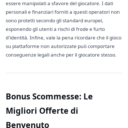
essere manipolati a sfavore del giocatore. I dati
personali e finanziari forniti a questi operatori non
sono protetti secondo gli standard europei,
esponendo gli utenti a rischi di frode e furto
d'identità. Infine, vale la pena ricordare che il gioco
su piattaforme non autorizzate può comportare
conseguenze legali anche per il giocatore stesso.
Bonus Scommesse: Le
Migliori Offerte di
Benvenuto