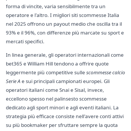
forma di vincite, varia sensibilmente tra un
operatore e l'altro. I migliori siti scommesse Italia
nel 2025 offrono un payout medio che oscilla tra il
93% e il 96%, con differenze più marcate su sport e
mercati specifici.
In linea generale, gli operatori internazionali come
bet365 e William Hill tendono a offrire quote
leggermente più competitive sulle
scommesse calcio
Serie A
e sui principali campionati europei. Gli
operatori italiani come Snai e Sisal, invece,
eccellono spesso nel palinsesto scommesse
dedicato agli sport minori e agli eventi italiani. La
strategia più efficace consiste nell'avere conti attivi
su più bookmaker per sfruttare sempre la quota