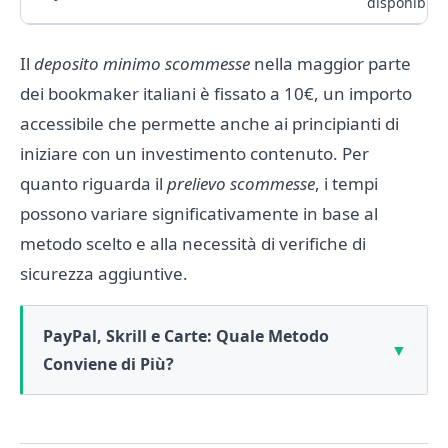
disponibile
Il
deposito minimo scommesse
nella maggior parte
dei bookmaker italiani è fissato a 10€, un importo
accessibile che permette anche ai principianti di
iniziare con un investimento contenuto. Per
quanto riguarda il
prelievo scommesse
, i tempi
possono variare significativamente in base al
metodo scelto e alla necessità di verifiche di
sicurezza aggiuntive.
PayPal, Skrill e Carte: Quale Metodo
▼
Conviene di Più?