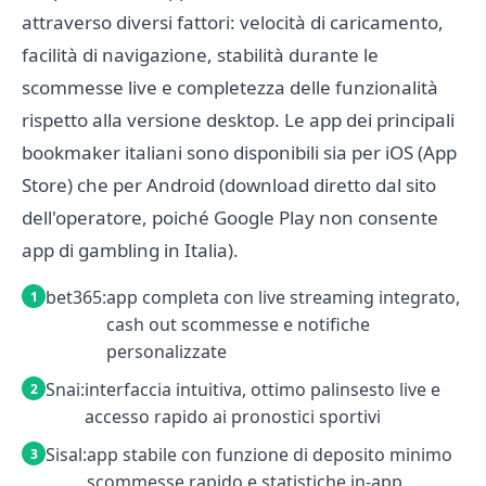
attraverso diversi fattori: velocità di caricamento,
facilità di navigazione, stabilità durante le
scommesse live e completezza delle funzionalità
rispetto alla versione desktop. Le app dei principali
bookmaker italiani sono disponibili sia per iOS (App
Store) che per Android (download diretto dal sito
dell'operatore, poiché Google Play non consente
app di gambling in Italia).
bet365:
app completa con live streaming integrato,
cash out scommesse e notifiche
personalizzate
Snai:
interfaccia intuitiva, ottimo palinsesto live e
accesso rapido ai pronostici sportivi
Sisal:
app stabile con funzione di deposito minimo
scommesse rapido e statistiche in-app