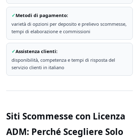
Metodi di pagamento:
varietà di opzioni per deposito e prelievo scommesse,
tempi di elaborazione e commissioni
Assistenza clienti:
disponibilità, competenza e tempi di risposta del
servizio clienti in italiano
Siti Scommesse con Licenza
ADM: Perché Scegliere Solo