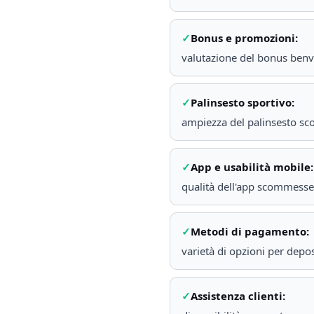
Bonus e promozioni:
valutazione del bonus benve
Palinsesto sportivo:
ampiezza del palinsesto sc
App e usabilità mobile:
qualità dell'app scommesse,
Metodi di pagamento:
varietà di opzioni per dep
Assistenza clienti: