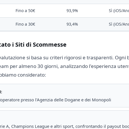
Fino a 50€
93,9%
Sì (iOS/An
Fino a 30€
93,4%
Sì (iOS/An
to i Siti di Scommesse
alutazione si basa su criteri rigorosi e trasparenti. Ogni
eam per almeno 30 giorni, analizzando l'esperienza utent
abbiamo considerato:
:
ell'operatore presso l'Agenzia delle Dogane e dei Monopoli
Serie A, Champions League e altri sport, confrontando il payout 