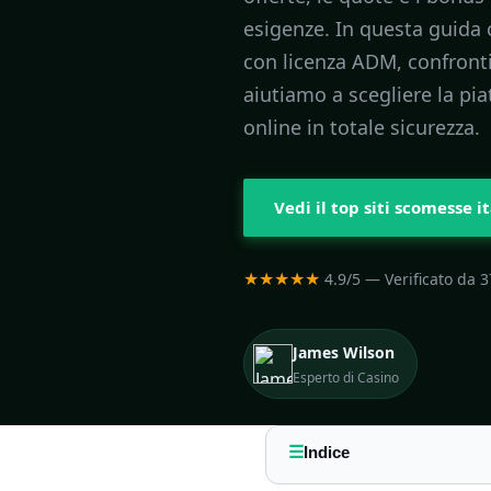
esigenze. In questa guida 
con licenza ADM, confronti
aiutiamo a scegliere la pi
online in totale sicurezza.
Vedi il top siti scomesse i
★★★★★
4.9/5 — Verificato da 37
James Wilson
Esperto di Casino
☰
Indice