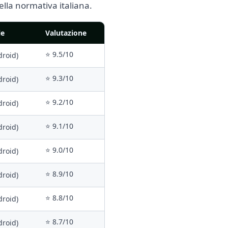
lla normativa italiana.
le
Valutazione
⭐ 9.5/10
droid)
⭐ 9.3/10
droid)
⭐ 9.2/10
droid)
⭐ 9.1/10
droid)
⭐ 9.0/10
droid)
⭐ 8.9/10
droid)
⭐ 8.8/10
droid)
⭐ 8.7/10
droid)