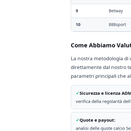
9
Betway
10
888sport
Come Abbiamo Valuta
La nostra metodologia di v
direttamente dal nostro t
parametri principali che 
Sicurezza e licenza ADM
verifica della regolarità d
Quote e payout:
analisi delle quote calcio 