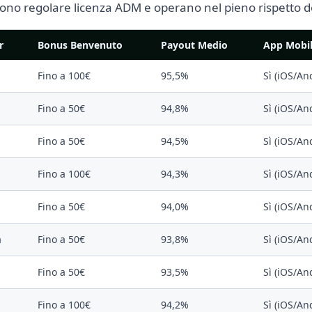
dono regolare licenza ADM e operano nel pieno rispetto de
r
Bonus Benvenuto
Payout Medio
App Mobi
Fino a 100€
95,5%
Sì (iOS/An
Fino a 50€
94,8%
Sì (iOS/An
Fino a 50€
94,5%
Sì (iOS/An
Fino a 100€
94,3%
Sì (iOS/An
Fino a 50€
94,0%
Sì (iOS/An
a
Fino a 50€
93,8%
Sì (iOS/An
Fino a 50€
93,5%
Sì (iOS/An
Fino a 100€
94,2%
Sì (iOS/An