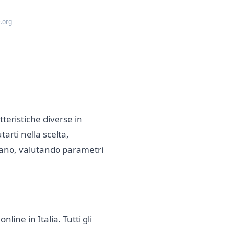
.org
teristiche diverse in
arti nella scelta,
aliano, valutando parametri
line in Italia. Tutti gli