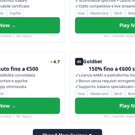
sionisti italiani
✓
Scommesse sportive + casino i
abile certificate
✓
Odds competitive e live stream
fer
PayPal
Visa
Mastercard
Skrill
Nete
 Now →
Play 
onsibly | T&C Apply
18+ | Gamble respo
Goldbet
4.7
★
#5
uto fino a €500
150% fino a €600 
edibilità consolidata
✓
Licenza AAMS e piattaforma mo
tive e ippiche
✓
Bonus senza requisiti stringenti 
 app ottimizzata
✓
Supporto italiano specializzato 
fer
Visa
Mastercard
Skrill
Bank
 Now →
Play 
onsibly | T&C Apply
18+ | Gamble respo