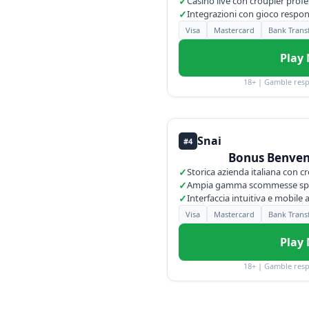
✓
Casino live con croupier profes
✓
Integrazioni con gioco respons
Visa
Mastercard
Bank Trans
Play
18+ | Gamble resp
Snai
#4
Bonus Benven
✓
Storica azienda italiana con cr
✓
Ampia gamma scommesse spor
✓
Interfaccia intuitiva e mobile
Visa
Mastercard
Bank Trans
Play
18+ | Gamble resp