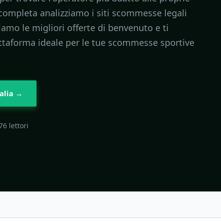
completa analizziamo i siti scommesse legali
amo le migliori offerte di benvenuto e ti
attaforma ideale per le tue scommesse sportive
talia →
6 lettori