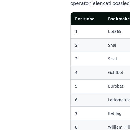
operatori elencati possie
Posizione
Bookmake
1
bet365
2
Snai
3
Sisal
4
Goldbet
5
Eurobet
6
Lottomatic
7
Betflag
8
William Hill