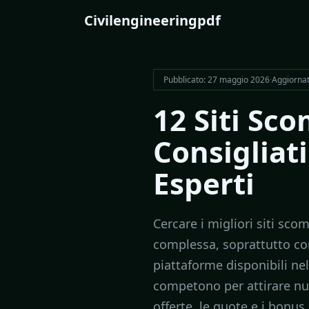
Civilengineeringpdf
Pubblicato: 27 maggio 2026
·
Aggiorna
12 Siti Sc
Consigliat
Esperti
Cercare i migliori siti sc
complessa, soprattutto co
piattaforme disponibili ne
competono per attirare nuo
offerte, le quote e i bonus