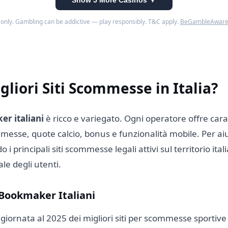
Show 5 More Casinos ▼
only. Gambling can be addictive — play responsibly. T&C apply.
BeGambleAware
gliori Siti Scommesse in Italia?
r italiani
è ricco e variegato. Ogni operatore offre carat
messe, quote calcio, bonus e funzionalità mobile. Per aiut
i principali siti scommesse legali attivi sul territorio it
ale degli utenti.
0 Bookmaker Italiani
ggiornata al 2025 dei migliori siti per scommesse sportive on