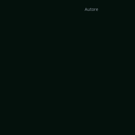
Autore