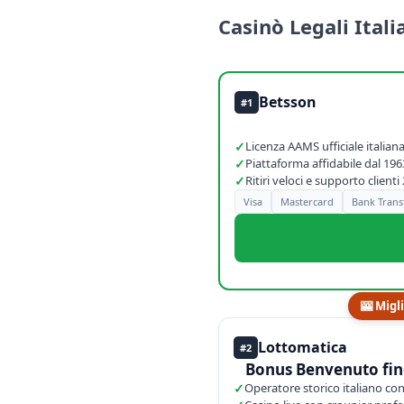
Casinò Legali Itali
Betsson
#1
✓
Licenza AAMS ufficiale italian
✓
Piattaforma affidabile dal 196
✓
Ritiri veloci e supporto clienti 
Visa
Mastercard
Bank Trans
🎰 Migl
Lottomatica
#2
Bonus Benvenuto fino
✓
Operatore storico italiano co