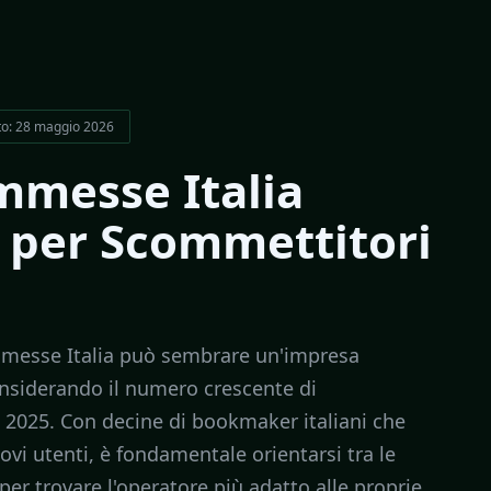
to: 28 maggio 2026
ommesse Italia
i per Scommettitori
ommesse Italia può sembrare un'impresa
nsiderando il numero crescente di
l 2025. Con decine di bookmaker italiani che
vi utenti, è fondamentale orientarsi tra le
 per trovare l'operatore più adatto alle proprie