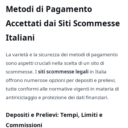
Metodi di Pagamento
Accettati dai Siti Scommesse
Italiani
La varietà e la sicurezza dei metodi di pagamento
sono aspetti cruciali nella scelta di un sito di
scommesse. I
siti scommesse legali
in Italia
offrono numerose opzioni per depositi e prelievi,
tutte conformi alle normative vigenti in materia di
antiriciclaggio e protezione dei dati finanziari.
Depositi e Prelievi: Tempi, Limiti e
Commissioni