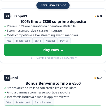
⚡ Prelievo Rapido
888 Sport
4.8
★
#3
100% fino a €800 su primo deposito
✓
Prelievi in 24 ore garantiti da operatore affidabile
✓
Scommesse sportive + casino integrato
✓
Odds competitive e live streaming eventi maggiori
Visa
Mastercard
Skrill
Neteller
PayPal
Play Now →
18+ | Gamble responsibly | T&C Apply
Snai
4.7
★
#4
Bonus Benvenuto fino a €500
✓
Storica azienda italiana con credibilità consolidata
✓
Ampia gamma scommesse sportive e ippiche
✓
Interfaccia intuitiva e mobile app ottimizzata
Visa
Mastercard
Bank Transfer