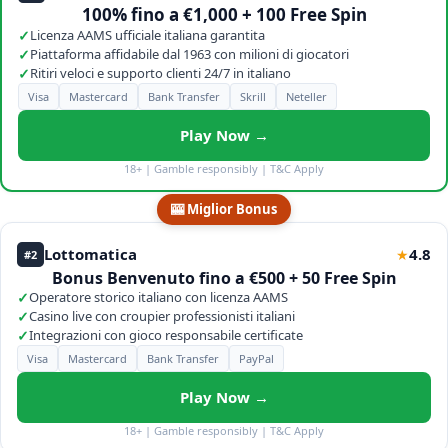
100% fino a €1,000 + 100 Free Spin
✓
Licenza AAMS ufficiale italiana garantita
✓
Piattaforma affidabile dal 1963 con milioni di giocatori
✓
Ritiri veloci e supporto clienti 24/7 in italiano
Visa
Mastercard
Bank Transfer
Skrill
Neteller
Play Now →
18+ | Gamble responsibly | T&C Apply
🎰 Miglior Bonus
Lottomatica
4.8
★
#2
Bonus Benvenuto fino a €500 + 50 Free Spin
✓
Operatore storico italiano con licenza AAMS
✓
Casino live con croupier professionisti italiani
✓
Integrazioni con gioco responsabile certificate
Visa
Mastercard
Bank Transfer
PayPal
Play Now →
18+ | Gamble responsibly | T&C Apply