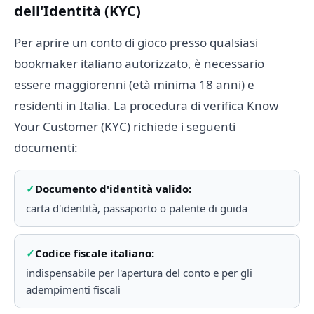
dell'Identità (KYC)
Per aprire un conto di gioco presso qualsiasi
bookmaker italiano autorizzato, è necessario
essere maggiorenni (età minima 18 anni) e
residenti in Italia. La procedura di verifica Know
Your Customer (KYC) richiede i seguenti
documenti:
Documento d'identità valido:
carta d'identità, passaporto o patente di guida
Codice fiscale italiano:
indispensabile per l'apertura del conto e per gli
adempimenti fiscali