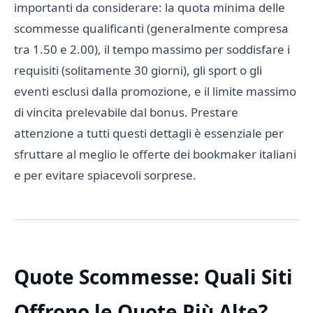
importanti da considerare: la quota minima delle
scommesse qualificanti (generalmente compresa
tra 1.50 e 2.00), il tempo massimo per soddisfare i
requisiti (solitamente 30 giorni), gli sport o gli
eventi esclusi dalla promozione, e il limite massimo
di vincita prelevabile dal bonus. Prestare
attenzione a tutti questi dettagli è essenziale per
sfruttare al meglio le offerte dei bookmaker italiani
e per evitare spiacevoli sorprese.
Quote Scommesse: Quali Siti
Offrono le Quote Più Alte?