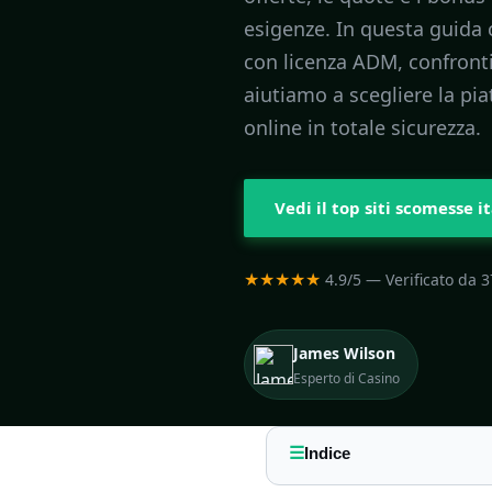
esigenze. In questa guida 
con licenza ADM, confronti
aiutiamo a scegliere la pi
online in totale sicurezza.
Vedi il top siti scomesse i
★★★★★
4.9/5 — Verificato da 37
James Wilson
Esperto di Casino
☰
Indice