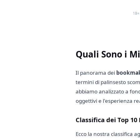
18+ 
Quali Sono i Mi
Il panorama dei
bookmake
termini di palinsesto scom
abbiamo analizzato a fondo 
oggettivi e l'esperienza re
Classifica dei Top 1
Ecco la nostra classifica a