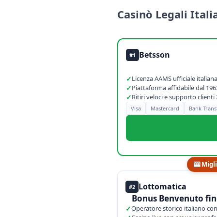
Casinò Legali Itali
Betsson
#1
✓
Licenza AAMS ufficiale italian
✓
Piattaforma affidabile dal 196
✓
Ritiri veloci e supporto clienti 
Visa
Mastercard
Bank Trans
🎰 Migl
Lottomatica
#2
Bonus Benvenuto fino
✓
Operatore storico italiano co