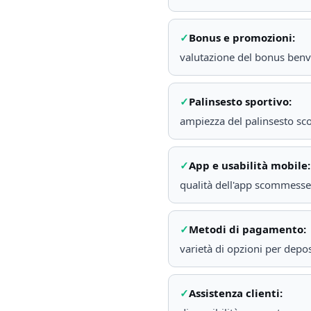
Bonus e promozioni:
valutazione del bonus benve
Palinsesto sportivo:
ampiezza del palinsesto sc
App e usabilità mobile:
qualità dell'app scommesse,
Metodi di pagamento:
varietà di opzioni per dep
Assistenza clienti: