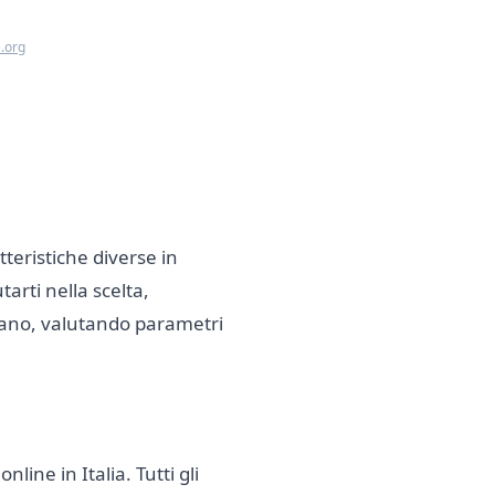
.org
teristiche diverse in
arti nella scelta,
aliano, valutando parametri
line in Italia. Tutti gli