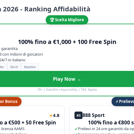
a 2026 - Ranking Affidabilità
🏆 Scelta Migliore
100% fino a €1,000 + 100 Free Spin
a garantita
3 con milioni di giocatori
24/7 in italiano
fer
Skrill
Neteller
Play Now →
18+ | Gamble responsibly | T&C Apply
ior Bonus
⚡ Preliev
888 Sport
4.8
★
#3
 a €500 + 50 Free Spin
100% fino a €800 
n licenza AAMS
✓
Prelievi in 24 ore garantiti da o