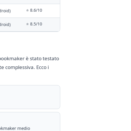
⭐ 8.6/10
droid)
⭐ 8.5/10
droid)
 bookmaker è stato testato
e complessiva. Ecco i
bookmaker medio