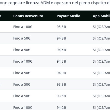
dono regolare licenza ADM e operano nel pieno rispetto de
r
Bonus Benvenuto
Payout Medio
App Mobi
Fino a 100€
95,5%
Sì (iOS/An
Fino a 50€
94,8%
Sì (iOS/An
Fino a 50€
94,5%
Sì (iOS/An
Fino a 100€
94,3%
Sì (iOS/An
Fino a 50€
94,0%
Sì (iOS/An
a
Fino a 50€
93,8%
Sì (iOS/An
Fino a 50€
93,5%
Sì (iOS/An
Fino a 100€
94,2%
Sì (iOS/An