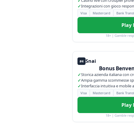
✓
Casino live con croupier profes
✓
Integrazioni con gioco respons
Visa
Mastercard
Bank Trans
Play
18+ | Gamble resp
Snai
#4
Bonus Benven
✓
Storica azienda italiana con cr
✓
Ampia gamma scommesse spor
✓
Interfaccia intuitiva e mobile
Visa
Mastercard
Bank Trans
Play
18+ | Gamble resp