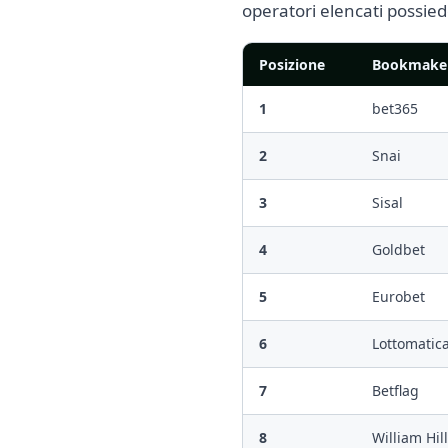
operatori elencati possie
Posizione
Bookmake
1
bet365
2
Snai
3
Sisal
4
Goldbet
5
Eurobet
6
Lottomatic
7
Betflag
8
William Hill