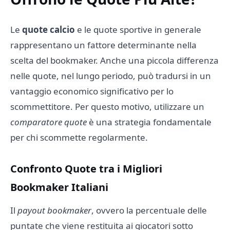
Le
quote calcio
e le quote sportive in generale
rappresentano un fattore determinante nella
scelta del bookmaker. Anche una piccola differenza
nelle quote, nel lungo periodo, può tradursi in un
vantaggio economico significativo per lo
scommettitore. Per questo motivo, utilizzare un
comparatore quote
è una strategia fondamentale
per chi scommette regolarmente.
Confronto Quote tra i Migliori
Bookmaker Italiani
Il
payout bookmaker
, ovvero la percentuale delle
puntate che viene restituita ai giocatori sotto