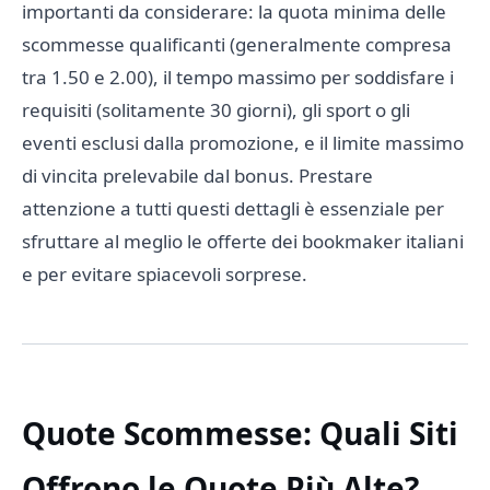
importanti da considerare: la quota minima delle
scommesse qualificanti (generalmente compresa
tra 1.50 e 2.00), il tempo massimo per soddisfare i
requisiti (solitamente 30 giorni), gli sport o gli
eventi esclusi dalla promozione, e il limite massimo
di vincita prelevabile dal bonus. Prestare
attenzione a tutti questi dettagli è essenziale per
sfruttare al meglio le offerte dei bookmaker italiani
e per evitare spiacevoli sorprese.
Quote Scommesse: Quali Siti
Offrono le Quote Più Alte?