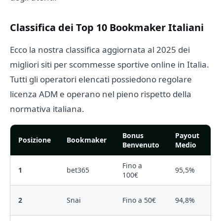
Classifica dei Top 10 Bookmaker Italiani
Ecco la nostra classifica aggiornata al 2025 dei
migliori siti per scommesse sportive online in Italia.
Tutti gli operatori elencati possiedono regolare
licenza ADM e operano nel pieno rispetto della
normativa italiana.
Bonus
Payout
Posizione
Bookmaker
A
Benvenuto
Medio
Fino a
Sì
1
bet365
95,5%
100€
(
Sì
2
Snai
Fino a 50€
94,8%
(