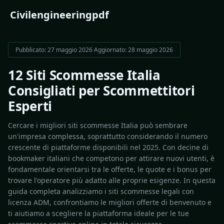
Civilengineeringpdf
Pubblicato: 27 maggio 2026
·
Aggiornato: 28 maggio 2026
12 Siti Scommesse Italia
Consigliati per Scommettitori
Esperti
Cercare i migliori siti scommesse Italia può sembrare
un'impresa complessa, soprattutto considerando il numero
crescente di piattaforme disponibili nel 2025. Con decine di
bookmaker italiani che competono per attirare nuovi utenti, è
fondamentale orientarsi tra le offerte, le quote e i bonus per
trovare l'operatore più adatto alle proprie esigenze. In questa
guida completa analizziamo i siti scommesse legali con
licenza ADM, confrontiamo le migliori offerte di benvenuto e
ti aiutiamo a scegliere la piattaforma ideale per le tue