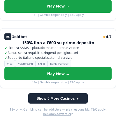
Play Now →
18+ | Gamble responsibly | T&C Apply
Goldbet
4.7
★
#5
150% fino a €600 su primo deposito
✓
Licenza AAMS e piattaforma moderna e veloce
✓
Bonus senza requisiti stringenti per i giocatori
✓
Supporto italiano specializzato nel servizio
Visa
Mastercard
Skrill
Bank Transfer
Play Now →
18+ | Gamble responsibly | T&C Apply
Show 5 More Casinos ▼
18+ only. Gambling can be addictive — play responsibly. T&C apply.
BeGambleAware.org