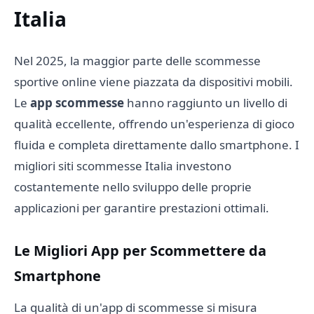
Italia
Nel 2025, la maggior parte delle scommesse
sportive online viene piazzata da dispositivi mobili.
Le
app scommesse
hanno raggiunto un livello di
qualità eccellente, offrendo un'esperienza di gioco
fluida e completa direttamente dallo smartphone. I
migliori siti scommesse Italia investono
costantemente nello sviluppo delle proprie
applicazioni per garantire prestazioni ottimali.
Le Migliori App per Scommettere da
Smartphone
La qualità di un'app di scommesse si misura