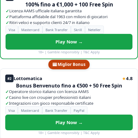
100% fino a €1,000 + 100 Free Spin
✓
Licenza AAMS ufficiale italiana garantita
✓
Piattaforma affidabile dal 1963 con milioni di giocatori
✓
Ritiri veloci e supporto clienti 24/7 in italiano
Visa
Mastercard
Bank Transfer
Skrill
Neteller
Play Now →
18+ | Gamble responsibly | T&C Apply
🎰 Miglior Bonus
Lottomatica
4.8
★
#2
Bonus Benvenuto fino a €500 + 50 Free Spin
✓
Operatore storico italiano con licenza AAMS
✓
Casino live con croupier professionisti italiani
✓
Integrazioni con gioco responsabile certificate
Visa
Mastercard
Bank Transfer
PayPal
Play Now →
18+ | Gamble responsibly | T&C Apply