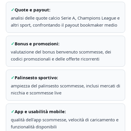
Quote e payout:
analisi delle quote calcio Serie A, Champions League e
altri sport, confrontando il payout bookmaker medio
Bonus e promozioni:
valutazione del bonus benvenuto scommesse, dei
codici promozionali e delle offerte ricorrenti
Palinsesto sportivo:
ampiezza del palinsesto scommesse, inclusi mercati di
nicchia e scommesse live
App e usabilità mobile:
qualità dell'app scommesse, velocità di caricamento e
funzionalità disponibili