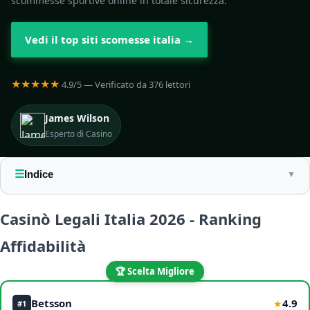
scommesse sportive online in totale sicurezza.
Vedi il top siti scomesse italia →
★★★★★
4.9/5 — Verificato da 376 lettori
James Wilson
Esperto di Casino
☰
Indice
▼
Casinò Legali Italia 2026 - Ranking
Affidabilità
🏆 Scelta Migliore
Betsson
4.9
★
#1