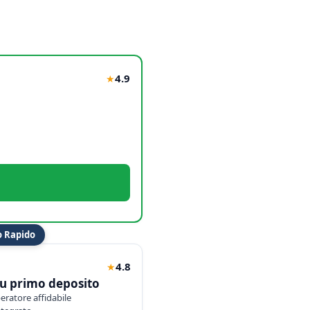
4.9
★
o Rapido
4.8
★
su primo deposito
peratore affidabile