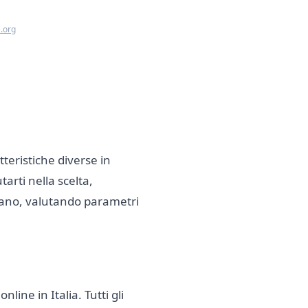
.org
teristiche diverse in
arti nella scelta,
aliano, valutando parametri
line in Italia. Tutti gli