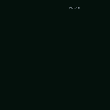
Autore