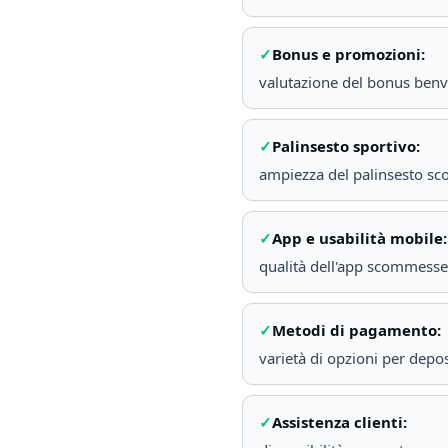
Bonus e promozioni:
valutazione del bonus benve
Palinsesto sportivo:
ampiezza del palinsesto sc
App e usabilità mobile:
qualità dell'app scommesse,
Metodi di pagamento:
varietà di opzioni per dep
Assistenza clienti: