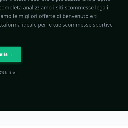
completa analizziamo i siti scommesse legali
amo le migliori offerte di benvenuto e ti
attaforma ideale per le tue scommesse sportive
talia →
6 lettori