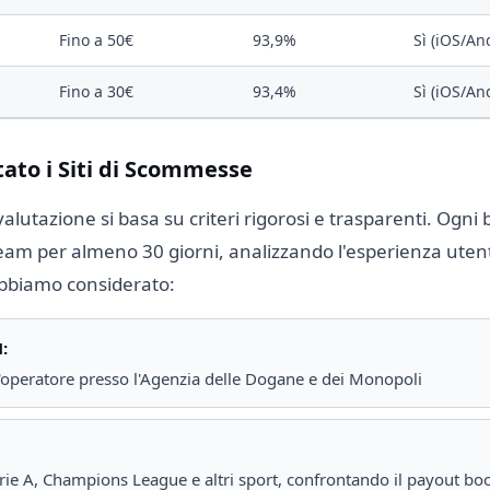
Fino a 50€
93,9%
Sì (iOS/An
Fino a 30€
93,4%
Sì (iOS/An
to i Siti di Scommesse
alutazione si basa su criteri rigorosi e trasparenti. Ogni
eam per almeno 30 giorni, analizzando l'esperienza utent
abbiamo considerato:
:
ell'operatore presso l'Agenzia delle Dogane e dei Monopoli
Serie A, Champions League e altri sport, confrontando il payout 