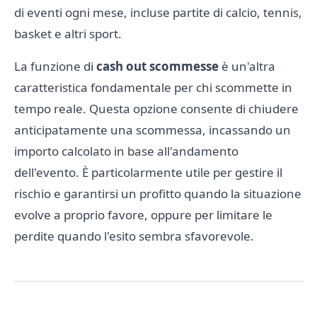
di eventi ogni mese, incluse partite di calcio, tennis,
basket e altri sport.
La funzione di
cash out scommesse
è un'altra
caratteristica fondamentale per chi scommette in
tempo reale. Questa opzione consente di chiudere
anticipatamente una scommessa, incassando un
importo calcolato in base all'andamento
dell'evento. È particolarmente utile per gestire il
rischio e garantirsi un profitto quando la situazione
evolve a proprio favore, oppure per limitare le
perdite quando l'esito sembra sfavorevole.