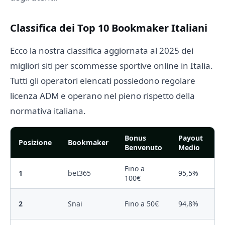
Classifica dei Top 10 Bookmaker Italiani
Ecco la nostra classifica aggiornata al 2025 dei
migliori siti per scommesse sportive online in Italia.
Tutti gli operatori elencati possiedono regolare
licenza ADM e operano nel pieno rispetto della
normativa italiana.
Bonus
Payout
Posizione
Bookmaker
A
Benvenuto
Medio
Fino a
Sì
1
bet365
95,5%
100€
(
Sì
2
Snai
Fino a 50€
94,8%
(