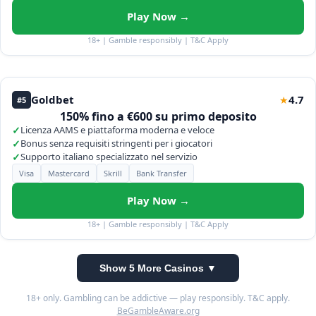
Play Now →
18+ | Gamble responsibly | T&C Apply
Goldbet
4.7
★
#5
150% fino a €600 su primo deposito
✓
Licenza AAMS e piattaforma moderna e veloce
✓
Bonus senza requisiti stringenti per i giocatori
✓
Supporto italiano specializzato nel servizio
Visa
Mastercard
Skrill
Bank Transfer
Play Now →
18+ | Gamble responsibly | T&C Apply
Show 5 More Casinos ▼
18+ only. Gambling can be addictive — play responsibly. T&C apply.
BeGambleAware.org