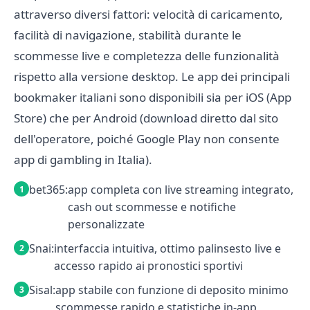
attraverso diversi fattori: velocità di caricamento,
facilità di navigazione, stabilità durante le
scommesse live e completezza delle funzionalità
rispetto alla versione desktop. Le app dei principali
bookmaker italiani sono disponibili sia per iOS (App
Store) che per Android (download diretto dal sito
dell'operatore, poiché Google Play non consente
app di gambling in Italia).
bet365:
app completa con live streaming integrato,
cash out scommesse e notifiche
personalizzate
Snai:
interfaccia intuitiva, ottimo palinsesto live e
accesso rapido ai pronostici sportivi
Sisal:
app stabile con funzione di deposito minimo
scommesse rapido e statistiche in-app