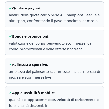
Quote e payout:
analisi delle quote calcio Serie A, Champions League e
altri sport, confrontando il payout bookmaker medio
Bonus e promozioni:
valutazione del bonus benvenuto scommesse, dei
codici promozionali e delle offerte ricorrenti
Palinsesto sportivo:
ampiezza del palinsesto scommesse, inclusi mercati di
nicchia e scommesse live
App e usabilità mobile:
qualità dell'app scommesse, velocità di caricamento e
funzionalità disponibili