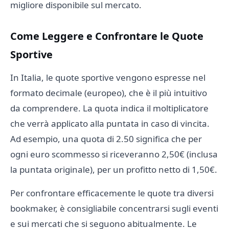
migliore disponibile sul mercato.
Come Leggere e Confrontare le Quote
Sportive
In Italia, le quote sportive vengono espresse nel
formato decimale (europeo), che è il più intuitivo
da comprendere. La quota indica il moltiplicatore
che verrà applicato alla puntata in caso di vincita.
Ad esempio, una quota di 2.50 significa che per
ogni euro scommesso si riceveranno 2,50€ (inclusa
la puntata originale), per un profitto netto di 1,50€.
Per confrontare efficacemente le quote tra diversi
bookmaker, è consigliabile concentrarsi sugli eventi
e sui mercati che si seguono abitualmente. Le