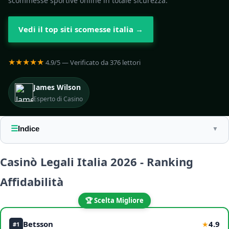
scommesse sportive online in totale sicurezza.
Vedi il top siti scomesse italia →
★★★★★
4.9/5 — Verificato da 376 lettori
James Wilson
Esperto di Casino
☰
Indice
▼
Casinò Legali Italia 2026 - Ranking
Affidabilità
🏆 Scelta Migliore
Betsson
4.9
★
#1