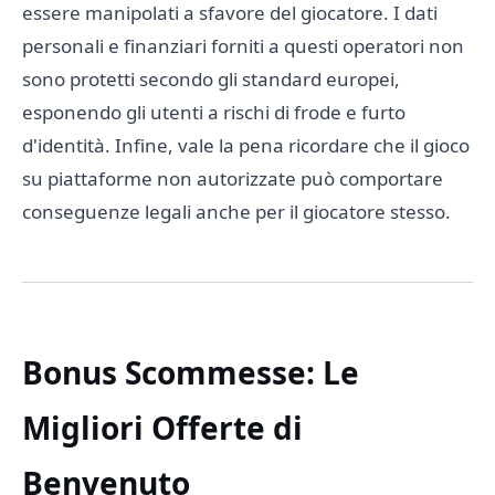
essere manipolati a sfavore del giocatore. I dati
personali e finanziari forniti a questi operatori non
sono protetti secondo gli standard europei,
esponendo gli utenti a rischi di frode e furto
d'identità. Infine, vale la pena ricordare che il gioco
su piattaforme non autorizzate può comportare
conseguenze legali anche per il giocatore stesso.
Bonus Scommesse: Le
Migliori Offerte di
Benvenuto