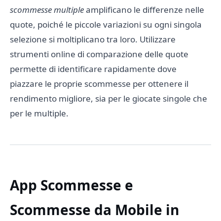
scommesse multiple
amplificano le differenze nelle
quote, poiché le piccole variazioni su ogni singola
selezione si moltiplicano tra loro. Utilizzare
strumenti online di comparazione delle quote
permette di identificare rapidamente dove
piazzare le proprie scommesse per ottenere il
rendimento migliore, sia per le giocate singole che
per le multiple.
App Scommesse e
Scommesse da Mobile in