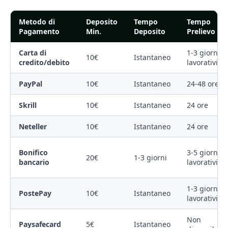
Metodo di
Deposito
Tempo
Tempo
Pagamento
Min.
Deposito
Prelievo
Carta di
1-3 giorni
10€
Istantaneo
credito/debito
lavorativi
PayPal
10€
Istantaneo
24-48 ore
Skrill
10€
Istantaneo
24 ore
Neteller
10€
Istantaneo
24 ore
Bonifico
3-5 giorni
20€
1-3 giorni
bancario
lavorativi
1-3 giorni
PostePay
10€
Istantaneo
lavorativi
Non
Paysafecard
5€
Istantaneo