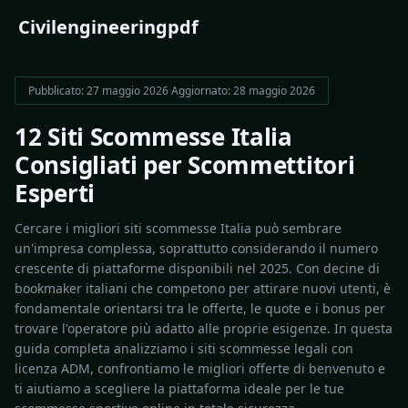
Civilengineeringpdf
Pubblicato: 27 maggio 2026
·
Aggiornato: 28 maggio 2026
12 Siti Scommesse Italia
Consigliati per Scommettitori
Esperti
Cercare i migliori siti scommesse Italia può sembrare
un'impresa complessa, soprattutto considerando il numero
crescente di piattaforme disponibili nel 2025. Con decine di
bookmaker italiani che competono per attirare nuovi utenti, è
fondamentale orientarsi tra le offerte, le quote e i bonus per
trovare l'operatore più adatto alle proprie esigenze. In questa
guida completa analizziamo i siti scommesse legali con
licenza ADM, confrontiamo le migliori offerte di benvenuto e
ti aiutiamo a scegliere la piattaforma ideale per le tue