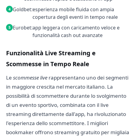
Goldbet:
esperienza mobile fluida con ampia
copertura degli eventi in tempo reale
Eurobet:
app leggera con caricamento veloce e
funzionalità cash out avanzate
Funzionalità Live Streaming e
Scommesse in Tempo Reale
Le
scommesse live
rappresentano uno dei segmenti
in maggiore crescita nel mercato italiano. La
possibilità di scommettere durante lo svolgimento
di un evento sportivo, combinata con il live
streaming direttamente dall'app, ha rivoluzionato
l'esperienza dello scommettitore. I migliori
bookmaker offrono streaming gratuito per migliaia