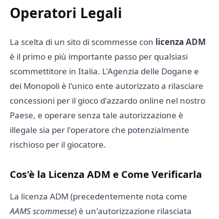
Operatori Legali
La scelta di un sito di scommesse con
licenza ADM
è il primo e più importante passo per qualsiasi
scommettitore in Italia. L'Agenzia delle Dogane e
dei Monopoli è l'unico ente autorizzato a rilasciare
concessioni per il gioco d'azzardo online nel nostro
Paese, e operare senza tale autorizzazione è
illegale sia per l'operatore che potenzialmente
rischioso per il giocatore.
Cos'è la Licenza ADM e Come Verificarla
La licenza ADM (precedentemente nota come
AAMS scommesse
) è un'autorizzazione rilasciata