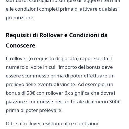
standard. Consigliamo sempre di leggere i termini
e le condizioni completi prima di attivare qualsiasi
promozione.
Requisiti di Rollover e Condizioni da
Conoscere
Il rollover (o requisito di giocata) rappresenta il
numero di volte in cui l'importo del bonus deve
essere scommesso prima di poter effettuare un
prelievo delle eventuali vincite. Ad esempio, un
bonus di 50€ con rollover 6x significa che dovrai
piazzare scommesse per un totale di almeno 300€
prima di poter prelevare.
Oltre al rollover, esistono altre condizioni