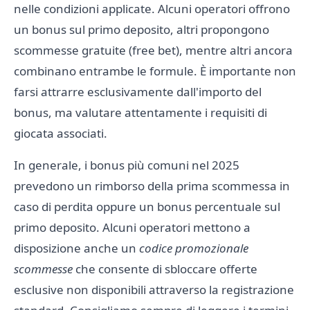
nelle condizioni applicate. Alcuni operatori offrono
un bonus sul primo deposito, altri propongono
scommesse gratuite (free bet), mentre altri ancora
combinano entrambe le formule. È importante non
farsi attrarre esclusivamente dall'importo del
bonus, ma valutare attentamente i requisiti di
giocata associati.
In generale, i bonus più comuni nel 2025
prevedono un rimborso della prima scommessa in
caso di perdita oppure un bonus percentuale sul
primo deposito. Alcuni operatori mettono a
disposizione anche un
codice promozionale
scommesse
che consente di sbloccare offerte
esclusive non disponibili attraverso la registrazione