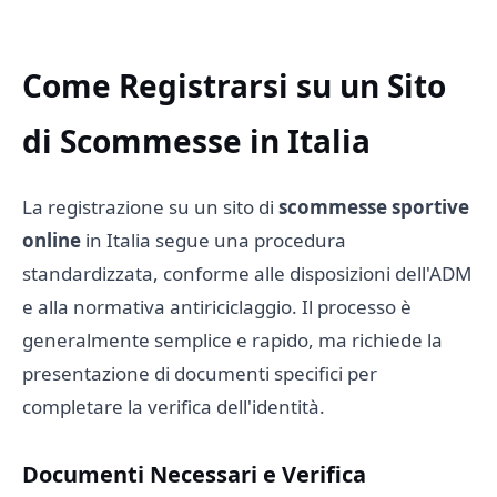
Come Registrarsi su un Sito
di Scommesse in Italia
La registrazione su un sito di
scommesse sportive
online
in Italia segue una procedura
standardizzata, conforme alle disposizioni dell'ADM
e alla normativa antiriciclaggio. Il processo è
generalmente semplice e rapido, ma richiede la
presentazione di documenti specifici per
completare la verifica dell'identità.
Documenti Necessari e Verifica