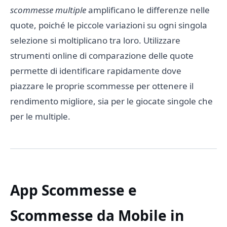
scommesse multiple
amplificano le differenze nelle
quote, poiché le piccole variazioni su ogni singola
selezione si moltiplicano tra loro. Utilizzare
strumenti online di comparazione delle quote
permette di identificare rapidamente dove
piazzare le proprie scommesse per ottenere il
rendimento migliore, sia per le giocate singole che
per le multiple.
App Scommesse e
Scommesse da Mobile in