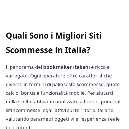
Quali Sono i Migliori Siti
Scommesse in Italia?
Il panorama dei
bookmaker italiani
è ricco e
variegato. Ogni operatore offre caratteristiche
diverse in termini di palinsesto scommesse, quote
calcio, bonus e funzionalità mobile. Per aiutarti
nella scelta, abbiamo analizzato a fondo i principali
siti scommesse legali attivi sul territorio italiano,
valutando parametri oggettivi e l'esperienza reale
degli utenti.