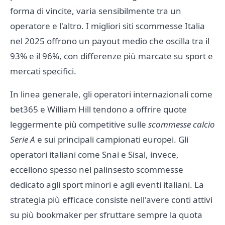
forma di vincite, varia sensibilmente tra un
operatore e l'altro. I migliori siti scommesse Italia
nel 2025 offrono un payout medio che oscilla tra il
93% e il 96%, con differenze più marcate su sport e
mercati specifici.
In linea generale, gli operatori internazionali come
bet365 e William Hill tendono a offrire quote
leggermente più competitive sulle
scommesse calcio
Serie A
e sui principali campionati europei. Gli
operatori italiani come Snai e Sisal, invece,
eccellono spesso nel palinsesto scommesse
dedicato agli sport minori e agli eventi italiani. La
strategia più efficace consiste nell'avere conti attivi
su più bookmaker per sfruttare sempre la quota