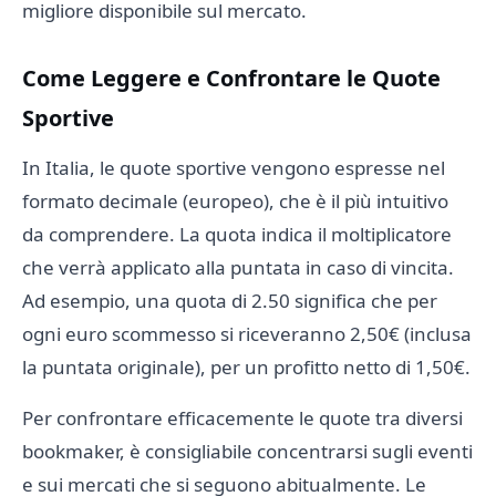
migliore disponibile sul mercato.
Come Leggere e Confrontare le Quote
Sportive
In Italia, le quote sportive vengono espresse nel
formato decimale (europeo), che è il più intuitivo
da comprendere. La quota indica il moltiplicatore
che verrà applicato alla puntata in caso di vincita.
Ad esempio, una quota di 2.50 significa che per
ogni euro scommesso si riceveranno 2,50€ (inclusa
la puntata originale), per un profitto netto di 1,50€.
Per confrontare efficacemente le quote tra diversi
bookmaker, è consigliabile concentrarsi sugli eventi
e sui mercati che si seguono abitualmente. Le