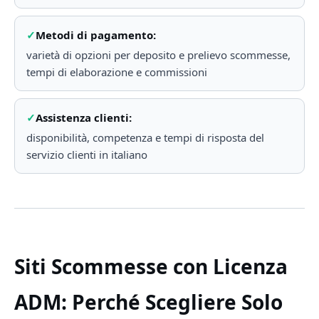
Metodi di pagamento:
varietà di opzioni per deposito e prelievo scommesse,
tempi di elaborazione e commissioni
Assistenza clienti:
disponibilità, competenza e tempi di risposta del
servizio clienti in italiano
Siti Scommesse con Licenza
ADM: Perché Scegliere Solo