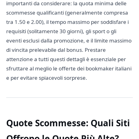
importanti da considerare: la quota minima delle
scommesse qualificanti (generalmente compresa
tra 1.50 e 2.00), il tempo massimo per soddisfare i
requisiti (solitamente 30 giorni), gli sport o gli
eventi esclusi dalla promozione, e il limite massimo
di vincita prelevabile dal bonus. Prestare
attenzione a tutti questi dettagli è essenziale per
sfruttare al meglio le offerte dei bookmaker italiani
e per evitare spiacevoli sorprese.
Quote Scommesse: Quali Siti
Offrono le Quote Più Alte?