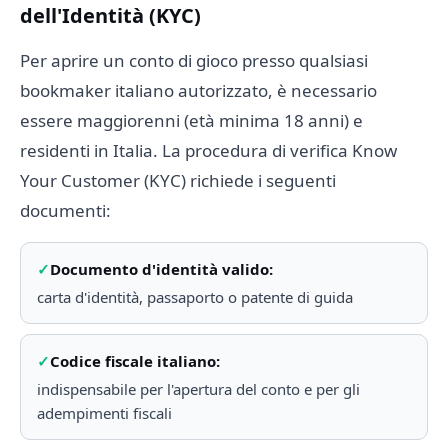
dell'Identità (KYC)
Per aprire un conto di gioco presso qualsiasi
bookmaker italiano autorizzato, è necessario
essere maggiorenni (età minima 18 anni) e
residenti in Italia. La procedura di verifica Know
Your Customer (KYC) richiede i seguenti
documenti:
Documento d'identità valido:
carta d'identità, passaporto o patente di guida
Codice fiscale italiano:
indispensabile per l'apertura del conto e per gli
adempimenti fiscali