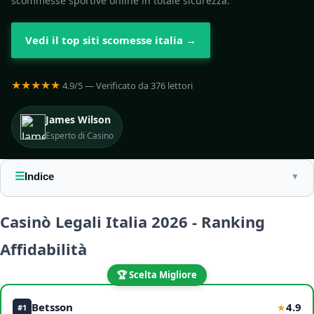
scommesse sportive online in totale sicurezza.
Vedi il top siti scomesse italia →
★★★★★
4.9/5 — Verificato da 376 lettori
James Wilson
Esperto di Casino
☰
Indice
▼
Casinò Legali Italia 2026 - Ranking
Affidabilità
🏆 Scelta Migliore
Betsson
4.9
★
#1