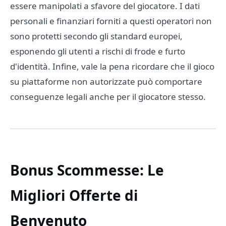
essere manipolati a sfavore del giocatore. I dati
personali e finanziari forniti a questi operatori non
sono protetti secondo gli standard europei,
esponendo gli utenti a rischi di frode e furto
d'identità. Infine, vale la pena ricordare che il gioco
su piattaforme non autorizzate può comportare
conseguenze legali anche per il giocatore stesso.
Bonus Scommesse: Le
Migliori Offerte di
Benvenuto