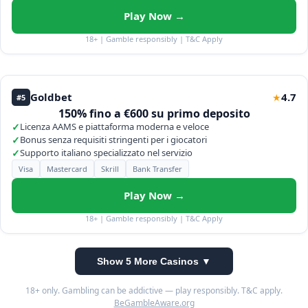
Play Now →
18+ | Gamble responsibly | T&C Apply
Goldbet
4.7
★
#5
150% fino a €600 su primo deposito
✓
Licenza AAMS e piattaforma moderna e veloce
✓
Bonus senza requisiti stringenti per i giocatori
✓
Supporto italiano specializzato nel servizio
Visa
Mastercard
Skrill
Bank Transfer
Play Now →
18+ | Gamble responsibly | T&C Apply
Show 5 More Casinos ▼
18+ only. Gambling can be addictive — play responsibly. T&C apply.
BeGambleAware.org